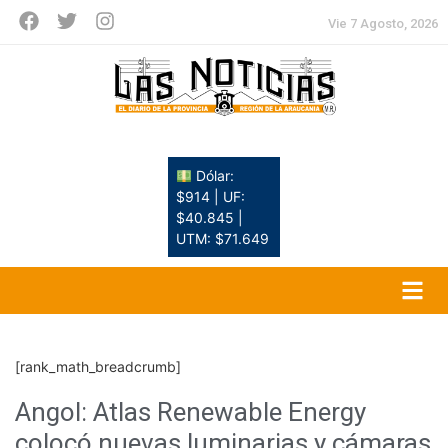
Vie 7 Agosto, 2026
Dólar:
$914 | UF:
$40.845 |
UTM: $71.649
[rank_math_breadcrumb]
Angol: Atlas Renewable Energy
colocó nuevas luminarias y cámaras