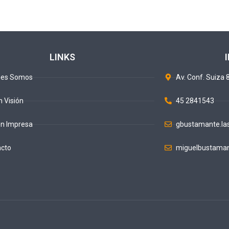
LINKS
nes Somos
Av. Conf. Suiza 8
n Visión
45 2841543
ón Impresa
gbustamante.la
acto
miguelbustaman