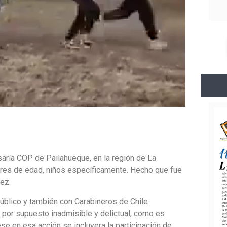
aría COP de Pailahueque, en la región de La
ores de edad, niños específicamente. Hecho que fue
ez.
úblico y también con Carabineros de Chile
 por supuesto inadmisible y delictual, como es
ese en esa acción se incluyera la participación de