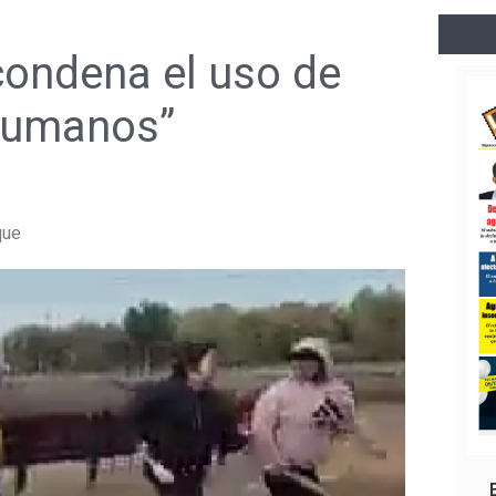
condena el uso de
humanos”
que