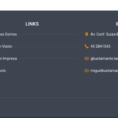
LINKS
nes Somos
Av. Conf. Suiza 8
n Visión
45 2841543
ón Impresa
gbustamante.la
acto
miguelbustaman