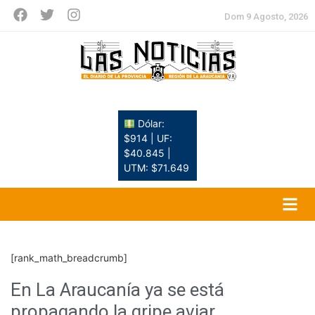
Dom 9 Agosto, 2026
Dólar:
$914 | UF:
$40.845 |
UTM: $71.649
[rank_math_breadcrumb]
En La Araucanía ya se está
propagando la gripe aviar