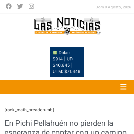
Dom 9 Agosto, 2026
Dólar:
$914 | UF:
$40.845 |
UTM: $71.649
[rank_math_breadcrumb]
En Pichi Pellahuén no pierden la
esperanza de contar con un camino