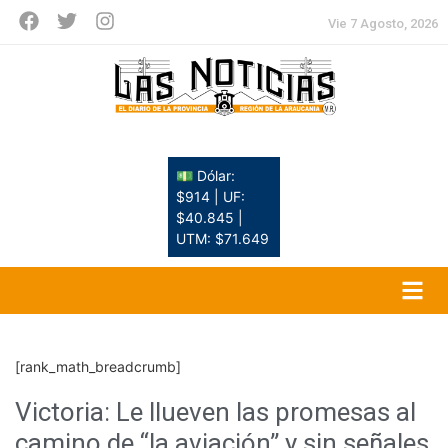
Vie 7 Agosto, 2026
💵 Dólar:
$914 | UF:
$40.845 |
UTM: $71.649
[rank_math_breadcrumb]
Victoria: Le llueven las promesas al
camino de “la aviación” y sin señales