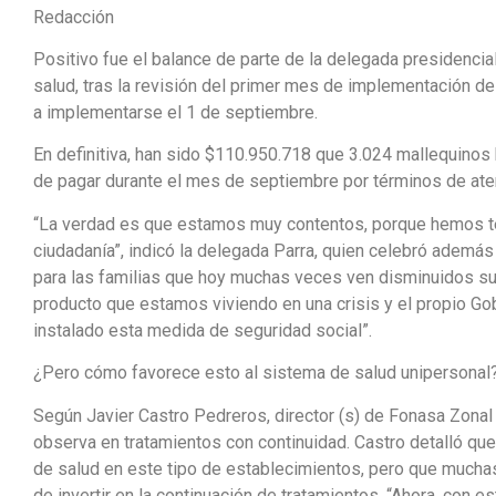
Redacción
Positivo fue el balance de parte de la delegada presidencia
salud, tras la revisión del primer mes de implementación d
a implementarse el 1 de septiembre.
En definitiva, han sido $110.950.718 que 3.024 mallequinos 
de pagar durante el mes de septiembre por términos de ate
“La verdad es que estamos muy contentos, porque hemos te
ciudadanía”, indicó la delegada Parra, quien celebró además
para las familias que hoy muchas veces ven disminuidos su
producto que estamos viviendo en una crisis y el propio Go
instalado esta medida de seguridad social”.
¿Pero cómo favorece esto al sistema de salud unipersonal
Según Javier Castro Pedreros, director (s) de Fonasa Zonal
observa en tratamientos con continuidad. Castro detalló qu
de salud en este tipo de establecimientos, pero que muchas
de invertir en la continuación de tratamientos. “Ahora, con 