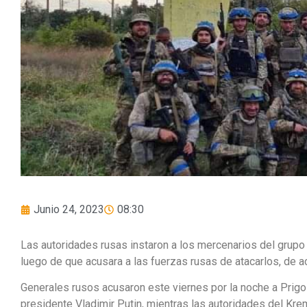
Junio 24, 2023
08:30
Las autoridades rusas instaron a los mercenarios del grupo 
luego de que acusara a las fuerzas rusas de atacarlos, de 
Generales rusos acusaron este viernes por la noche a Prigoz
presidente Vladimir Putin, mientras las autoridades del Krem