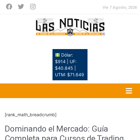
Vie 7 Agosto, 2026
Dólar:
$914 | UF:
$40.845 |
UTM: $71.649
[rank_math_breadcrumb]
Dominando el Mercado: Guía
Completa para Cursos de Trading