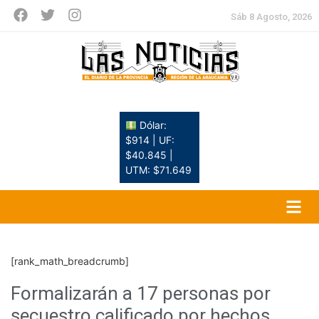
Sáb 8 Agosto, 2026
Dólar:
$914 | UF:
$40.845 |
UTM: $71.649
[rank_math_breadcrumb]
Formalizarán a 17 personas por
secuestro calificado por hechos