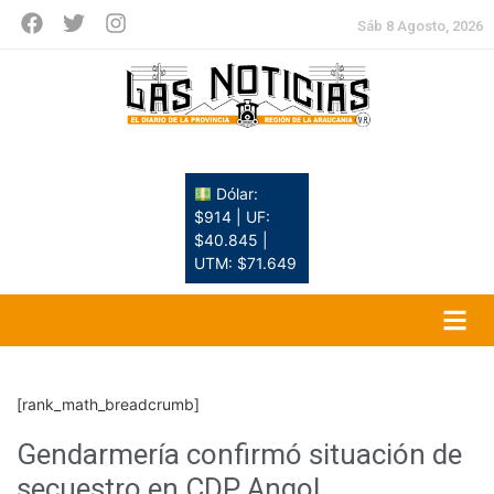
Sáb 8 Agosto, 2026
Dólar:
$914 | UF:
$40.845 |
UTM: $71.649
[rank_math_breadcrumb]
Gendarmería confirmó situación de
secuestro en CDP Angol