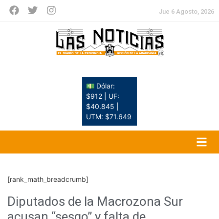
Jue 6 Agosto, 2026
💵 Dólar:
$912 | UF:
$40.845 |
UTM: $71.649
[rank_math_breadcrumb]
Diputados de la Macrozona Sur
acusan “sesgo” y falta de