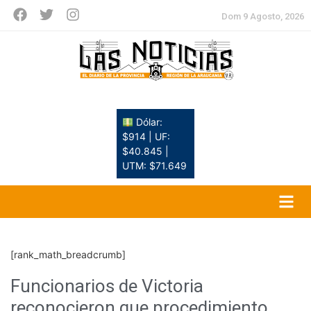
Dom 9 Agosto, 2026
Dólar:
$914 | UF:
$40.845 |
UTM: $71.649
[rank_math_breadcrumb]
Funcionarios de Victoria
reconocieron que procedimiento