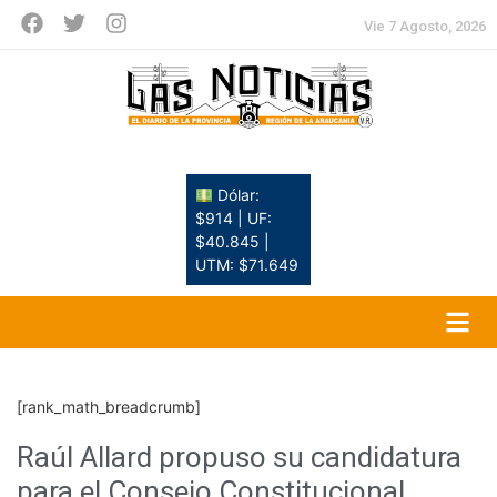
Vie 7 Agosto, 2026
Dólar:
$914 | UF:
$40.845 |
UTM: $71.649
[rank_math_breadcrumb]
Raúl Allard propuso su candidatura
para el Consejo Constitucional