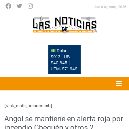
Jue 6 Agosto, 2026
💵 Dólar:
$912 | UF:
$40.845 |
UTM: $71.649
[rank_math_breadcrumb]
Angol se mantiene en alerta roja por
incendio Chequén y otros 2