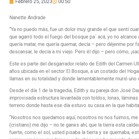
Febrero 25, 2023
00:50
Nanette Andrade
“Ya no puedo más, fue un dolor muy grande el que sentí cua
que agarró todo el fuego del bosque pa´ acá, yo no alcance a
quería matar, me quería quemar, decía – pero déjenme por f
descansar, le decía a mi viejo. Pero él dijo – pero cómo, ¡saq
Este es parte del desgarrador relato de Edith del Carmen Ull
años ubicada en el sector El Bosque, a un costado del Hog
llamas en su totalidad y donde lamentablemente murió uno d
Desde el día 1 de la tragedia, Edith y su pareja don José D
improvisada estructura levantada con toldos, lonas, lámin
terreno donde hasta ese día estuvo su casa en la que habita
“Nosotros nos quedamos aquí, nosotros no nos fuimos, me sa
(cristiano) me dijo – no te ganes ahí, que la tierra esta ca
fuerte, como el sol, usted pisaba la tierra y se quemaba, 