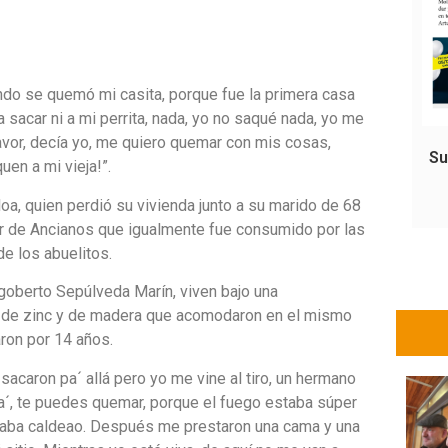
ndo se quemó mi casita, porque fue la primera casa
 sacar ni a mi perrita, nada, yo no saqué nada, yo me
avor, decía yo, me quiero quemar con mis cosas,
Su
uen a mi vieja!”.
oa, quien perdió su vivienda junto a su marido de 68
ar de Ancianos que igualmente fue consumido por las
e los abuelitos.
agoberto Sepúlveda Marín, viven bajo una
as de zinc y de madera que acomodaron en el mismo
ron por 14 años.
caron pa´ allá pero yo me vine al tiro, un hermano
ldea´, te puedes quemar, porque el fuego estaba súper
estaba caldeao. Después me prestaron una cama y una