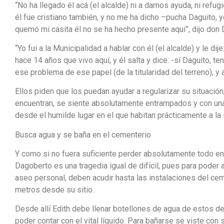
“No ha llegado él acá (el alcalde) ni a darnos ayuda, ni re
él fue cristiano también, y no me ha dicho –pucha Daguito, 
quemó mi casita él no se ha hecho presente aquí”, dijo don
“Yo fui a la Municipalidad a hablar con él (el alcalde) y le di
hace 14 años que vivo aquí, y él salta y dice: -sí Daguito, t
ese problema de ese papel (de la titularidad del terreno), y
Ellos piden que los puedan ayudar a regularizar su situació
encuentran, se siente absolutamente entrampados y con una
desde el humilde lugar en el que habitan prácticamente a la 
Busca agua y se baña en el cementerio
Y como si no fuera suficiente perder absolutamente todo en 
Dagoberto es una tragedia igual de difícil, pues para pode
aseo personal, deben acudir hasta las instalaciones del c
metros desde su sitio.
Desde allí Edith debe llenar botellones de agua de estos de 5
poder contar con el vital líquido. Para bañarse se viste con 