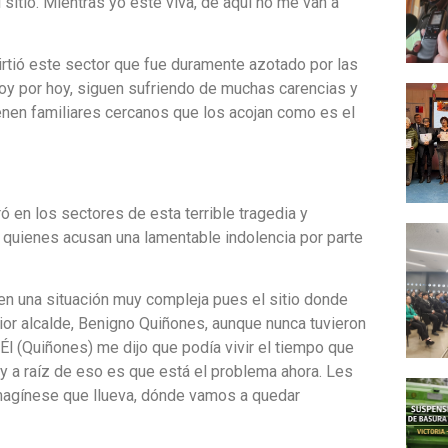
itio. Mientras yo esté viva, de aquí no me van a
irtió este sector que fue duramente azotado por las
oy por hoy, siguen sufriendo de muchas carencias y
enen familiares cercanos que los acojan como es el
ó en los sectores de esta terrible tragedia y
, quienes acusan una lamentable indolencia por parte
en una situación muy compleja pues el sitio donde
ior alcalde, Benigno Quiñones, aunque nunca tuvieron
Él (Quiñones) me dijo que podía vivir el tiempo que
 y a raíz de eso es que está el problema ahora. Les
magínese que llueva, dónde vamos a quedar