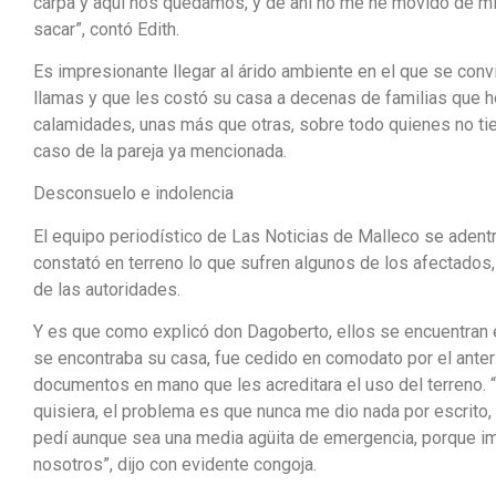
carpa y aquí nos quedamos, y de ahí no me he movido de mi s
sacar”, contó Edith.
Es impresionante llegar al árido ambiente en el que se conv
llamas y que les costó su casa a decenas de familias que h
calamidades, unas más que otras, sobre todo quienes no ti
caso de la pareja ya mencionada.
Desconsuelo e indolencia
El equipo periodístico de Las Noticias de Malleco se adentr
constató en terreno lo que sufren algunos de los afectados
de las autoridades.
Y es que como explicó don Dagoberto, ellos se encuentran 
se encontraba su casa, fue cedido en comodato por el anter
documentos en mano que les acreditara el uso del terreno. “
quisiera, el problema es que nunca me dio nada por escrito,
pedí aunque sea una media agüita de emergencia, porque i
nosotros”, dijo con evidente congoja.