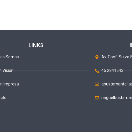
LINKS
nes Somos
Av. Conf. Suiza 8
n Visión
45 2841543
ón Impresa
gbustamante.la
acto
miguelbustaman