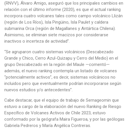
(RNVV), Álvaro Amigo, aseguró que los principales cambios en
relación con el último informe (2020), es que el actual ranking
incorpora cuatro volcanes tales como campo volcánico Llizán
(región de Los Ríos), Isla Pingüino, Isla Paulet y caldera
submarina Orca (región de Magallanes y Antártica Chilena).
Asimismo, se eliminan siete macizos por considerarse
inactivos o incerteza de actividad”.
“Se agruparon cuatro sistemas volcánicos (Descabezado
Grande y Chico, Cerro Azul-Quizapu y Cerro del Medio) en el
grupo Descabezado en la región del Maule —comentó—
además, el nuevo ranking contempla un listado de volcanes
“potencialmente activos”, es decir, sistemas volcánicos no
incluidos pero que eventualmente podrían incorporarse según
nuevos estudios y/o antecedentes”.
Cabe destacar, que el equipo de trabajo de Sernageomin que
estuvo a cargo de la elaboración del nuevo Ranking de Riesgo
Específico de Volcanes Activos de Chile 2023, estuvo
conformado por la geógrafa Maira Figueroa, y por las geólogas
Gabriela Pedreros y María Angélica Contreras.