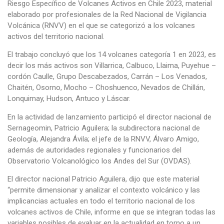
Riesgo Específico de Volcanes Activos en Chile 2023, material
elaborado por profesionales de la Red Nacional de Vigilancia
Volcánica (RNVV) en el que se categorizó a los volcanes
activos del territorio nacional.
El trabajo concluyó que los 14 volcanes categoría 1 en 2023, es
decir los más activos son Villarrica, Calbuco, Llaima, Puyehue –
cordón Caulle, Grupo Descabezados, Carrán – Los Venados,
Chaitén, Osorno, Mocho – Choshuenco, Nevados de Chillán,
Lonquimay, Hudson, Antuco y Láscar.
En la actividad de lanzamiento participó el director nacional de
Sernageomin, Patricio Aguilera; la subdirectora nacional de
Geología, Alejandra Ávila; el jefe de la RNVV, Álvaro Amigo,
además de autoridades regionales y funcionarios del
Observatorio Volcanológico los Andes del Sur (OVDAS).
El director nacional Patricio Aguilera, dijo que este material
“permite dimensionar y analizar el contexto volcánico y las
implicancias actuales en todo el territorio nacional de los
volcanes activos de Chile, informe en que se integran todas las
variables posibles de evaluar en la actualidad en torno a un