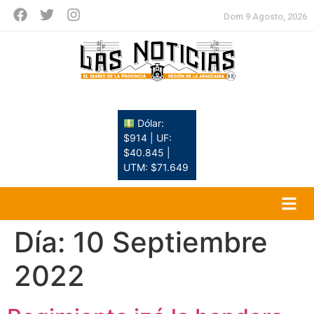
Dom 9 Agosto, 2026
Dólar:
$914 | UF:
$40.845 |
UTM: $71.649
Día:
10 Septiembre
2022