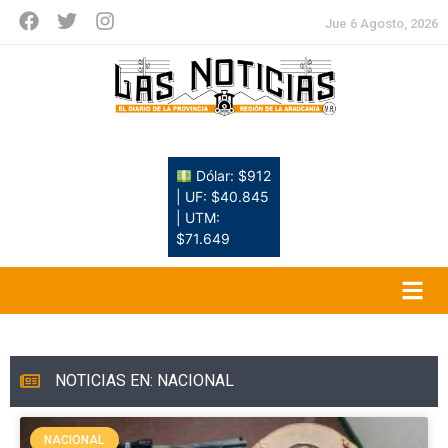
Jue 6 Agosto, 2026
Dólar: $912
| UF: $40.845
| UTM:
$71.649
NOTICIAS EN: NACIONAL
NACIONAL