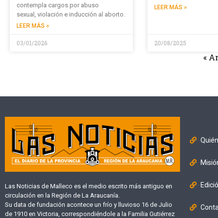
contempla cargos por abuso
LEER MÁS »
sexual, violación e inducción al aborto.
LEER MÁS »
03/01/2026
20/08/2025
« A
Quié
Misió
Edici
Las Noticias de Malleco es el medio escrito más antiguo en
circulación en la Región de La Araucanía.
Su data de fundación acontece un frío y lluvioso 16 de Julio
Cont
de 1910 en Victoria, correspondiéndole a la Familia Gutiérrez