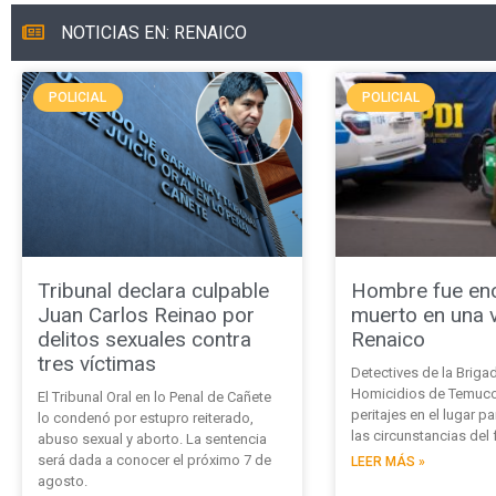
NOTICIAS EN: RENAICO
POLICIAL
POLICIAL
Tribunal declara culpable
Hombre fue en
Juan Carlos Reinao por
muerto en una v
delitos sexuales contra
Renaico
tres víctimas
Detectives de la Briga
Homicidios de Temuco 
El Tribunal Oral en lo Penal de Cañete
peritajes en el lugar p
lo condenó por estupro reiterado,
las circunstancias del 
abuso sexual y aborto. La sentencia
será dada a conocer el próximo 7 de
LEER MÁS »
agosto.