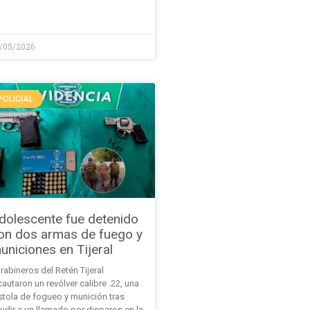
/05/2026
POLICIAL
dolescente fue detenido
on dos armas de fuego y
uniciones en Tijeral
rabineros del Retén Tijeral
cautaron un revólver calibre .22, una
stola de fogueo y munición tras
udir a un llamado por disparos en la