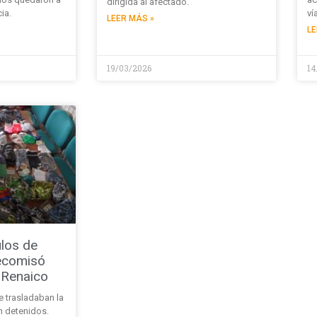
dirigida al afectado.
ia.
ví
LEER MÁS »
LE
19/03/2026
14
ulos de
ecomisó
 Renaico
 trasladaban la
n detenidos.