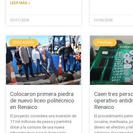
LEER MÁS »
15/07/2026
13/06/2026
EDUCACIÓN
POLICIAL
Colocaron primera piedra
Caen tres pers
de nuevo liceo politécnico
operativo antid
en Renaico
Renaico
El proyecto considera una inversión de
El procedimiento permi
17 mil millones de pesos y permitirá
cocaína, marihuana, p
dotar a la comuna de una nueva
dinero en efectivo y t
infraestructura para la formación
celulares. Dos imputa