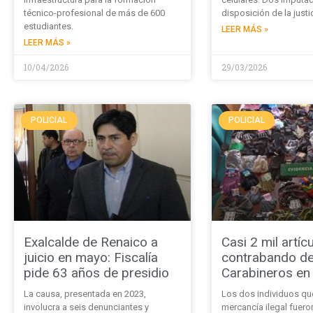
técnico-profesional de más de 600
disposición de la justic
estudiantes.
LEER MÁS »
LEER MÁS »
10/04/2026
29/03/2026
POLICIAL
POLICIAL
Exalcalde de Renaico a
Casi 2 mil artíc
juicio en mayo: Fiscalía
contrabando d
pide 63 años de presidio
Carabineros en
La causa, presentada en 2023,
Los dos individuos que
involucra a seis denunciantes y
mercancía ilegal fuero