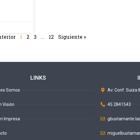
nterior
1
2
3
…
12
Siguiente »
LINKS
nes Somos
Av. Conf. Suiza 8
n Visión
45 2841543
ón Impresa
gbustamante.la
acto
miguelbustaman