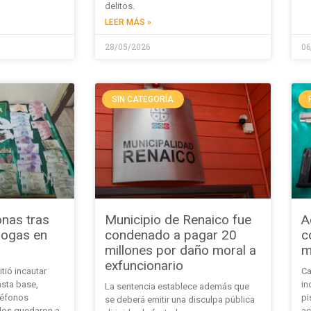
delitos.
LEER MÁS »
28/05/2026
06
SIN CATEGORÍA
onas tras
Municipio de Renaico fue
A
rogas en
condenado a pagar 20
c
millones por daño moral a
m
exfuncionario
tió incautar
Ca
asta base,
in
La sentencia establece además que
eléfonos
pi
se deberá emitir una disculpa pública
dos quedaron a
ac