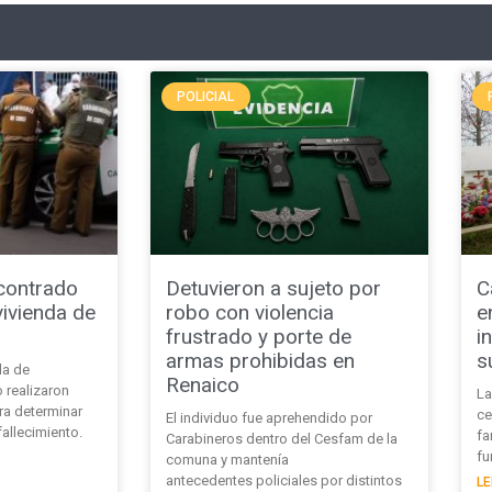
POLICIAL
contrado
Detuvieron a sujeto por
C
ivienda de
robo con violencia
e
frustrado y porte de
i
armas prohibidas en
s
da de
Renaico
realizaron
La
ara determinar
ce
El individuo fue aprehendido por
fallecimiento.
fa
Carabineros dentro del Cesfam de la
fu
comuna y mantenía
antecedentes policiales por distintos
LE