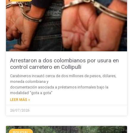
Arrestaron a dos colombianos por usura en
control carretero en Collipulli
Carabineros incautó cerca de dos millones de pesos, dólares,
moneda colombiana y
documentación asociada a préstamos informales bajo la
modalidad “gota a gota”
LEER MÁS »
26/07/2026
POLICIAL