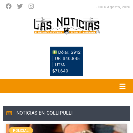
Jue 6 Agosto, 2026
Dólar: $912
| UF: $40.845
| UTM:
$71.649
NOTICIAS EN: COLLIPULLI
POLICIAL