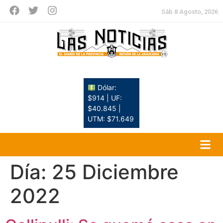
Sáb 8 Agosto, 2026
Dólar:
$914 | UF:
$40.845 |
UTM: $71.649
Día:
25 Diciembre
2022