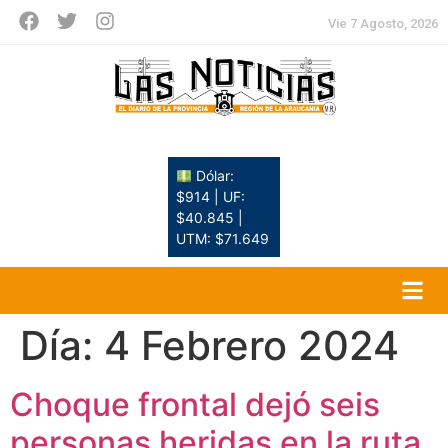
Vie 7 Agosto, 2026
Dólar:
$914 | UF:
$40.845 |
UTM: $71.649
Día:
4 Febrero 2024
Choque frontal dejó seis
personas heridas en la ruta