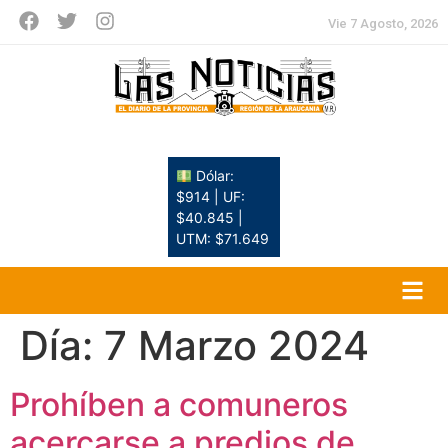
Vie 7 Agosto, 2026
Dólar:
$914 | UF:
$40.845 |
UTM: $71.649
Día:
7 Marzo 2024
Prohíben a comuneros
acercarse a predios de