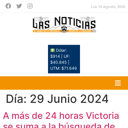
Lun 10 Agosto, 2026
Dólar:
$914 | UF:
$40.845 |
UTM: $71.649
Día:
29 Junio 2024
A más de 24 horas Victoria
se suma a la búsqueda de