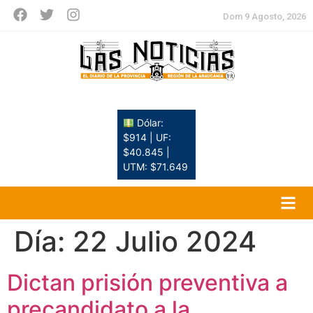
Dom 9 Agosto, 2026
Dólar:
$914 | UF:
$40.845 |
UTM: $71.649
Día:
22 Julio 2024
Dictan prisión preventiva a
precandidato a la