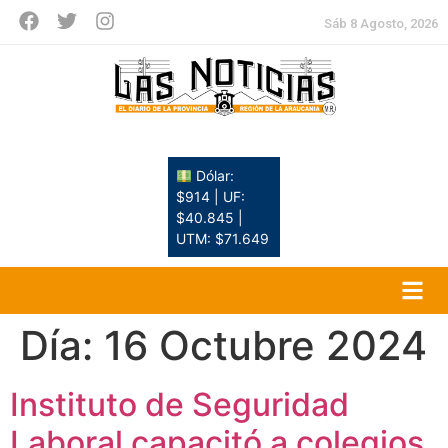
Sáb 8 Agosto, 2026
Dólar:
$914 | UF:
$40.845 |
UTM: $71.649
Día:
16 Octubre 2024
Instituto de Seguridad
Laboral capacitó a colegios