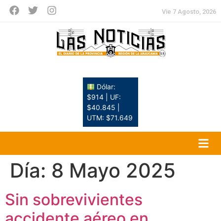
Vie 7 Agosto, 2026
Dólar:
$914 | UF:
$40.845 |
UTM: $71.649
Día:
8 Mayo 2025
Sin sobrevivientes
accidente aéreo en