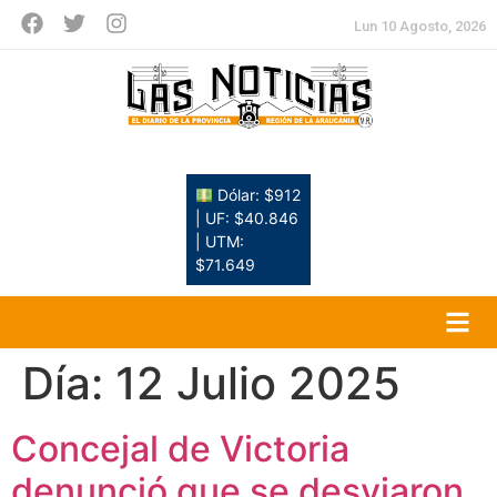
Lun 10 Agosto, 2026
Dólar: $912
| UF: $40.846
| UTM:
$71.649
Día:
12 Julio 2025
Concejal de Victoria
denunció que se desviaron