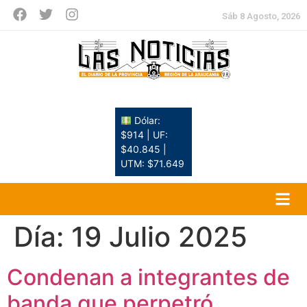
Sáb 8 Agosto, 2026
Dólar:
$914 | UF:
$40.845 |
UTM: $71.649
Día:
19 Julio 2025
Condenan a integrantes de
banda que perpetró