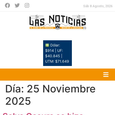
Sáb 8 Agosto, 2026
Dólar:
$914 | UF:
$40.845 |
UTM: $71.649
Día:
25 Noviembre
2025