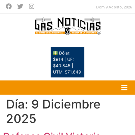
Dom 9 Agosto, 2026
Dólar:
$914 | UF:
$40.845 |
UTM: $71.649
Día:
9 Diciembre
2025