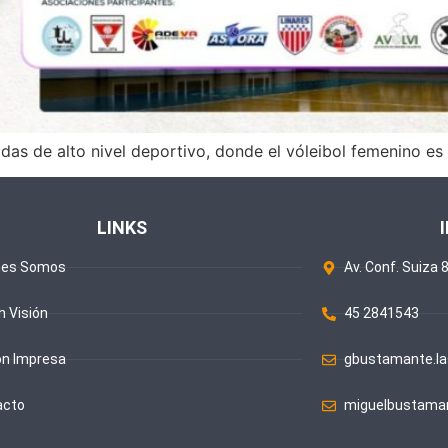
as de alto nivel deportivo, donde el vóleibol femenino es 
LINKS
nes Somos
Av. Conf. Suiza 8
n Visión
45 2841543
ón Impresa
gbustamante.la
acto
miguelbustaman