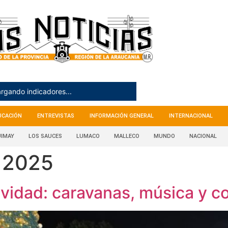
rgando indicadores...
UCACIÓN
ENTREVISTAS
INFORMACIÓN GENERAL
INTERNACIONAL
IMAY
LOS SAUCES
LUMACO
MALLECO
MUNDO
NACIONAL
 2025
Navidad: caravanas, música y 