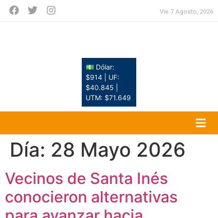
Vie 7 Agosto, 2026
💵 Dólar:
$914 | UF:
$40.845 |
UTM: $71.649
Día:
28 Mayo 2026
Vecinos de Santa Inés
conocieron alternativas
para avanzar hacia