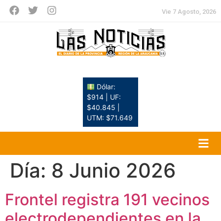
Vie 7 Agosto, 2026
Dólar:
$914 | UF:
$40.845 |
UTM: $71.649
Día:
8 Junio 2026
Frontel registra 191 vecinos
electrodependientes en la