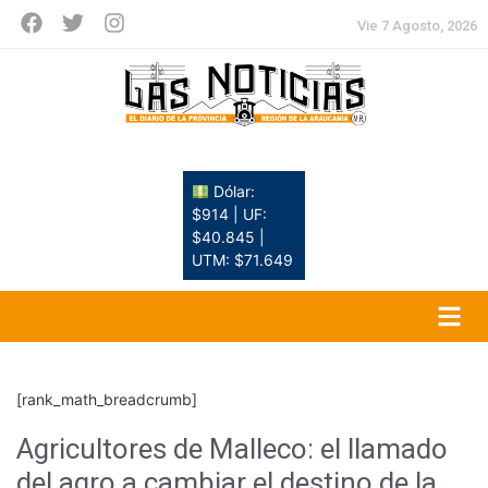
Vie 7 Agosto, 2026
Dólar:
$914 | UF:
$40.845 |
UTM: $71.649
[rank_math_breadcrumb]
Agricultores de Malleco: el llamado
del agro a cambiar el destino de la