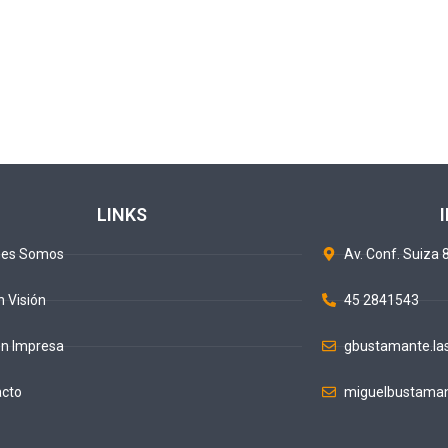
LINKS
nes Somos
Av. Conf. Suiza 8
n Visión
45 2841543
ón Impresa
gbustamante.la
acto
miguelbustaman