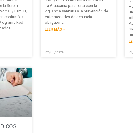
Du
de la Seremi
La Araucanía para fortalecer la
Ho
Social y Familia,
vigilancia sanitaria y la prevención de
un
en confirmó la
enfermedades de denuncia
of
 Programa Red
obligatoria.
Ad
idados.
Si
LEER MÁS »
hu
LE
22/06/2026
21
ÉDICOS