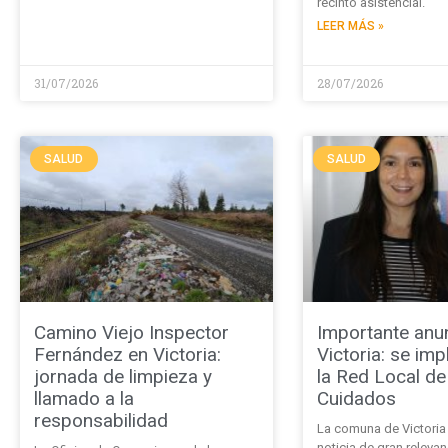
recinto asistencial.
LEER MÁS »
31/07/2026
28/07/2026
SALUD
SALUD
Camino Viejo Inspector
Importante anu
Fernández en Victoria:
Victoria: se im
jornada de limpieza y
la Red Local d
llamado a la
Cuidados
responsabilidad
La comuna de Victoria 
noticia de gran relevan