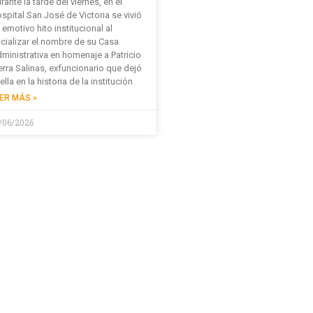
rante la tarde del viernes, en el
spital San José de Victoria se vivió
 emotivo hito institucional al
icializar el nombre de su Casa
ministrativa en homenaje a Patricio
erra Salinas, exfuncionario que dejó
ella en la historia de la institución.
ER MÁS »
/06/2026