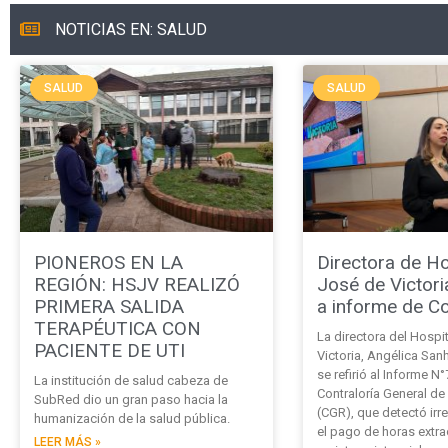
NOTICIAS EN: SALUD
SALUD
SALUD
PIONEROS EN LA
Directora de Ho
REGIÓN: HSJV REALIZÓ
José de Victori
PRIMERA SALIDA
a informe de Co
TERAPÉUTICA CON
La directora del Hospi
PACIENTE DE UTI
Victoria, Angélica Sa
se refirió al Informe N
La institución de salud cabeza de
Contraloría General de
SubRed dio un gran paso hacia la
(CGR), que detectó irr
humanización de la salud pública.
el pago de horas extrao
LEER MÁS »