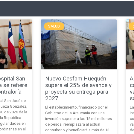
SALUD
spital San
Nuevo Cesfam Huequén
A
a se refiere
supera el 25% de avance y
c
ntraloría
proyecta su entrega para
v
2027
s
tal San José de
nhueza González,
El establecimiento, financiado por el
La
°70 de 2026 de la
Gobierno de La Araucanía con una
in
 la República
inversión superior a los 15 mil millones
co
egularidades en
de pesos, reemplazará al actual
va
rdinarias en el
consultorio y beneficiará a más de 13
de