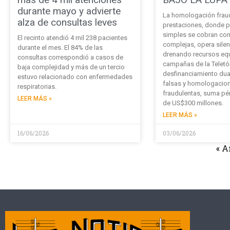
durante mayo y advierte
La homologación frau
alza de consultas leves
prestaciones, donde 
simples se cobran com
El recinto atendió 4 mil 238 pacientes
complejas, opera sile
durante el mes. El 84% de las
drenando recursos equ
consultas correspondió a casos de
campañas de la Teletón
baja complejidad y más de un tercio
desfinanciamiento dual
estuvo relacionado con enfermedades
falsas y homologacio
respiratorias.
fraudulentas, suma pé
LEER MÁS »
de US$300 millones.
LEER MÁS »
16/06/2026
03/06/2026
« A