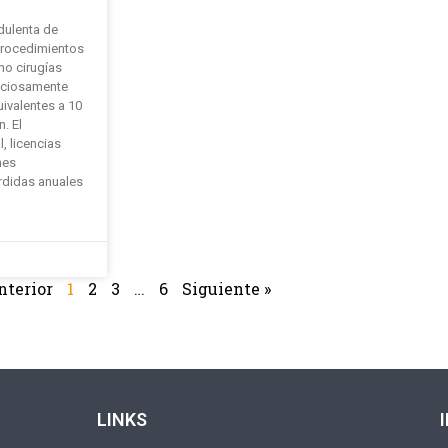
dulenta de
procedimientos
o cirugías
nciosamente
ivalentes a 10
. El
, licencias
nes
rdidas anuales
nterior
1
2
3
…
6
Siguiente »
LINKS