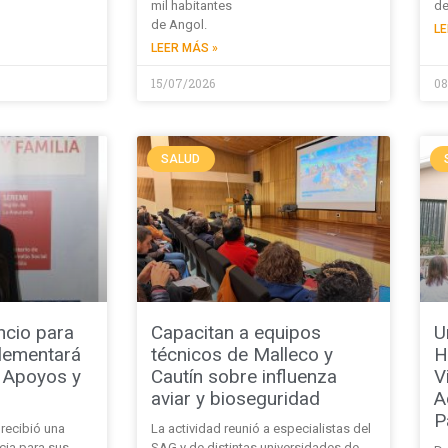
mil habitantes
de
de Angol.
LE
LEER MÁS »
15/07/2026
08
SALUD
ncio para
Capacitan a equipos
U
plementará
técnicos de Malleco y
H
e Apoyos y
Cautín sobre influenza
V
aviar y bioseguridad
A
P
recibió una
La actividad reunió a especialistas del
cia para sus
SAG y de distintas universidades de