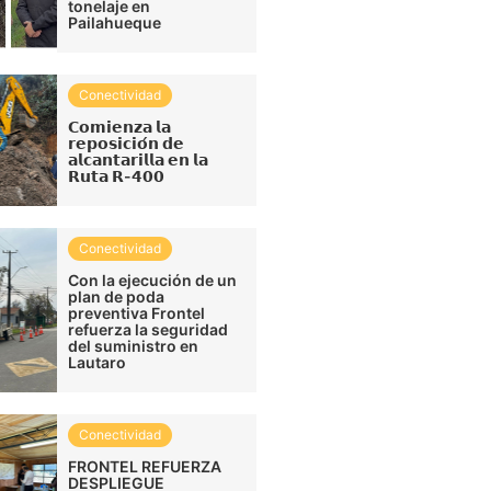
tonelaje en
Pailahueque
Conectividad
𝗖𝗼𝗺𝗶𝗲𝗻𝘇𝗮 𝗹𝗮
𝗿𝗲𝗽𝗼𝘀𝗶𝗰𝗶𝗼́𝗻 𝗱𝗲
𝗮𝗹𝗰𝗮𝗻𝘁𝗮𝗿𝗶𝗹𝗹𝗮 𝗲𝗻 𝗹𝗮
𝗥𝘂𝘁𝗮 𝗥-𝟰𝟬𝟬
Conectividad
Con la ejecución de un
plan de poda
preventiva Frontel
refuerza la seguridad
del suministro en
Lautaro
Conectividad
FRONTEL REFUERZA
DESPLIEGUE