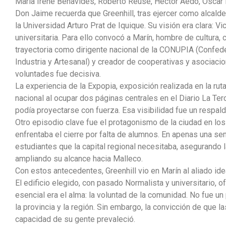
María Irene Benavides, Roberto Reuse, Héctor Aedo, Oscar 
Don Jaime recuerda que Greenhill, tras ejercer como alcal
la Universidad Arturo Prat de Iquique. Su visión era clara: V
universitaria. Para ello convocó a Marín, hombre de cultura,
trayectoria como dirigente nacional de la CONUPIA (Confed
Industria y Artesanal) y creador de cooperativas y asociaci
voluntades fue decisiva.
La experiencia de la Expopia, exposición realizada en la rut
nacional al ocupar dos páginas centrales en el Diario La Te
podía proyectarse con fuerza. Esa visibilidad fue un respal
Otro episodio clave fue el protagonismo de la ciudad en 
enfrentaba el cierre por falta de alumnos. En apenas una sem
estudiantes que la capital regional necesitaba, asegurando la
ampliando su alcance hacia Malleco.
Con estos antecedentes, Greenhill vio en Marín al aliado ide
El edificio elegido, con pasado Normalista y universitario, of
esencial era el alma: la voluntad de la comunidad. No fue un
la provincia y la región. Sin embargo, la convicción de que l
capacidad de su gente prevaleció.