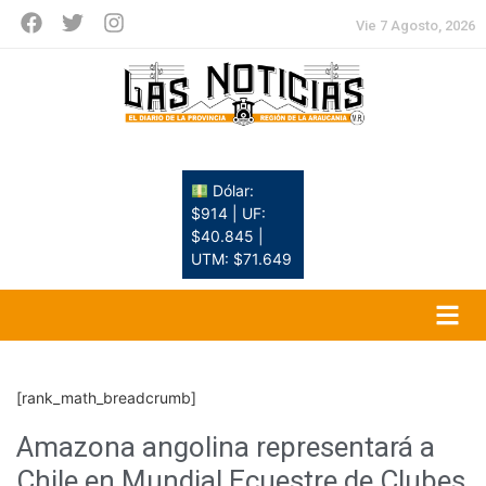
Vie 7 Agosto, 2026
Dólar:
$914 | UF:
$40.845 |
UTM: $71.649
[rank_math_breadcrumb]
Amazona angolina representará a
Chile en Mundial Ecuestre de Clubes