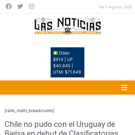
Vie 7 Agosto, 2026
Dólar:
$914 | UF:
$40.845 |
UTM: $71.649
[rank_math_breadcrumb]
Chile no pudo con el Uruguay de
Bielsa en debut de Clasificatorias