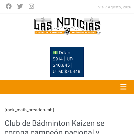
Vie 7 Agosto, 2026
💵 Dólar:
$914 | UF:
$40.845 |
UTM: $71.649
[rank_math_breadcrumb]
Club de Bádminton Kaizen se
corona campeón nacional y