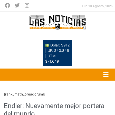
Lun 10 Agosto, 2026
Dólar: $912
| UF: $40.846
| UTM:
$71.649
[rank_math_breadcrumb]
Endler: Nuevamente mejor portera
del mundo