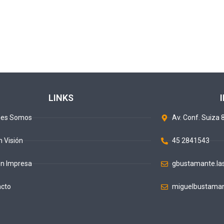
LINKS
nes Somos
Av. Conf. Suiza 8
n Visión
45 2841543
ón Impresa
gbustamante.la
acto
miguelbustaman