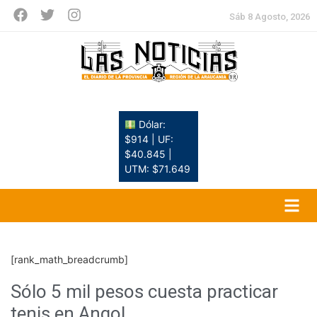
Sáb 8 Agosto, 2026
Dólar:
$914 | UF:
$40.845 |
UTM: $71.649
[rank_math_breadcrumb]
Sólo 5 mil pesos cuesta practicar
tenis en Angol