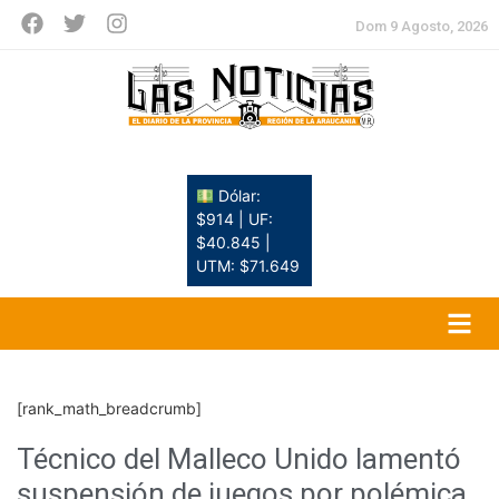
Dom 9 Agosto, 2026
Dólar:
$914 | UF:
$40.845 |
UTM: $71.649
[rank_math_breadcrumb]
Técnico del Malleco Unido lamentó
suspensión de juegos por polémica