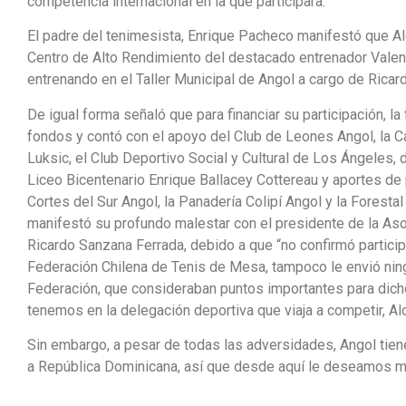
competencia internacional en la que participará.
El padre del tenimesista, Enrique Pacheco manifestó que A
Centro de Alto Rendimiento del destacado entrenador Valen
entrenando en el Taller Municipal de Angol a cargo de Ricar
De igual forma señaló que para financiar su participación, la
fondos y contó con el apoyo del Club de Leones Angol, la 
Luksic, el Club Deportivo Social y Cultural de Los Ángeles,
Liceo Bicentenario Enrique Ballacey Cottereau y aportes d
Cortes del Sur Angol, la Panadería Colipí Angol y la Foresta
manifestó su profundo malestar con el presidente de la Asoc
Ricardo Sanzana Ferrada, debido a que “no confirmó participa
Federación Chilena de Tenis de Mesa, tampoco le envió ning
Federación, que consideraban puntos importantes para dich
tenemos en la delegación deportiva que viaja a competir, 
Sin embargo, a pesar de todas las adversidades, Angol tien
a República Dominicana, así que desde aquí le deseamos m