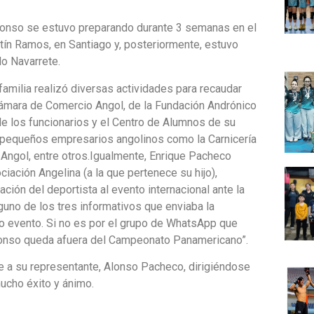
lonso se estuvo preparando durante 3 semanas en el
tín Ramos, en Santiago y, posteriormente, estuvo
do Navarrete.
 familia realizó diversas actividades para recaudar
Cámara de Comercio Angol, de la Fundación Andrónico
 de los funcionarios y el Centro de Alumnos de su
e pequeños empresarios angolinos como la Carnicería
l Angol, entre otros.Igualmente, Enrique Pacheco
iación Angelina (a la que pertenece su hijo),
ción del deportista al evento internacional ante la
uno de los tres informativos que enviaba la
o evento. Si no es por el grupo de WhatsApp que
Alonso queda afuera del Campeonato Panamericano”.
e a su representante, Alonso Pacheco, dirigiéndose
ucho éxito y ánimo.