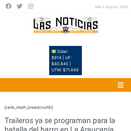
Mié 5 Agosto, 2026
Dólar:
$914 | UF:
$40.845 |
UTM: $71.649
[rank_math_breadcrumb]
Traileros ya se programan para la
batalla del barro en La Araucanía