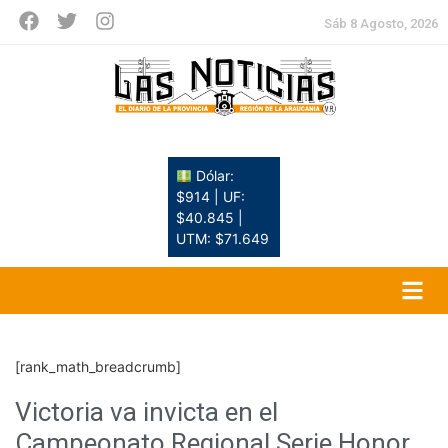
Sáb 8 Agosto, 2026
Dólar:
$914 | UF:
$40.845 |
UTM: $71.649
[rank_math_breadcrumb]
Victoria va invicta en el
Campeonato Regional Serie Honor